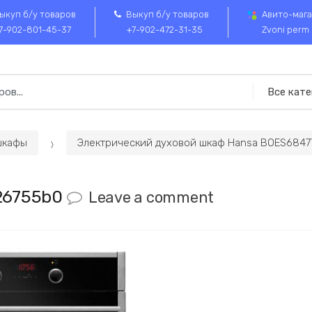
ыкуп б/у товаров
Выкуп б/у товаров
Авито-мага
7-902-801-45-37
+7-902-472-31-35
Zvoni perm
шкафы
Электрический духовой шкаф Hansa BOES6847
26755b0
Leave a comment