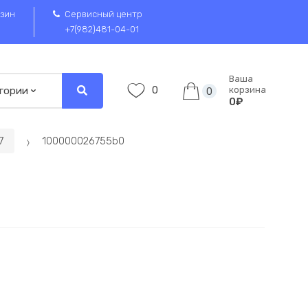
зин
Сервисный центр
+7(982)481-04-01
Ваша
0
корзина
0
0₽
7
100000026755b0