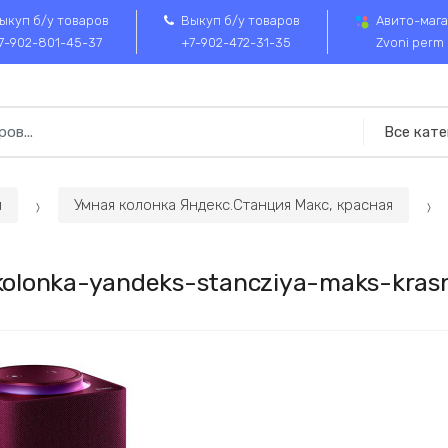
ыкуп б/у товаров
Выкуп б/у товаров
Авито-мага
7-902-801-45-37
+7-902-472-31-35
Zvoni perm
и
Умная колонка Яндекс.Станция Макс, красная
olonka-yandeks-stancziya-maks-kra