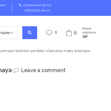
зин
Сервисный центр
+7(982)481-04-01
Ваша
0
корзина
0
0₽
umnaya-kolonka-yandeks-stancziya-maks-krasnaya
snaya
Leave a comment