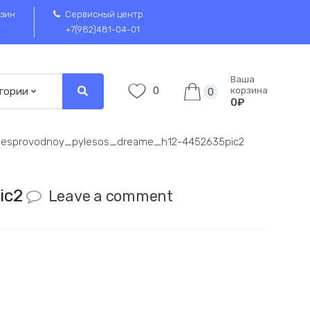
зин
Сервисный центр
+7(982)481-04-01
Ваша
0
корзина
0
0₽
besprovodnoy_pylesos_dreame_h12-4452635pic2
ic2
Leave a comment