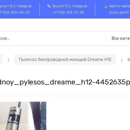
ыкуп б/у товаров
Выкуп б/у товаров
Авито-мага
7-902-801-45-37
+7-902-472-31-35
Zvoni perm
Пылесос беспроводной моющий Dreame H12
dnoy_pylesos_dreame_h12-4452635p