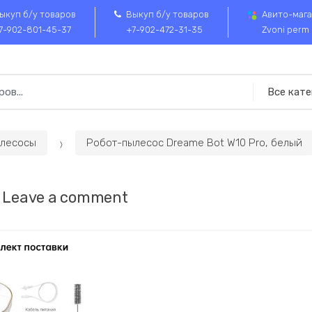
ыкуп б/у товаров
Выкуп б/у товаров
Авито-мага
7-902-801-45-37
+7-902-472-31-35
Zvoni perm
лесосы
Робот-пылесос Dreame Bot W10 Pro, белый
Leave a comment