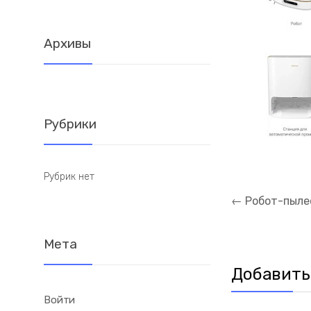
Архивы
Рубрики
Рубрик нет
Навигация
←
Робот-пылес
по
записям
Мета
Добавить
Войти