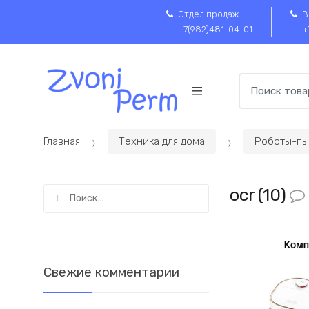
Skip
Пропустить
Отдел продаж
В
to
к
+7(982)481-04-01
+
navigation
содержимому
Search
for:
Главная
Техника для дома
Роботы-пы
Найти:
ocr (10)
Свежие комментарии