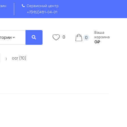
зин
Сервисный центр
+7(982)481-04-01
Ваша
0
корзина
0
0₽
ocr (10)