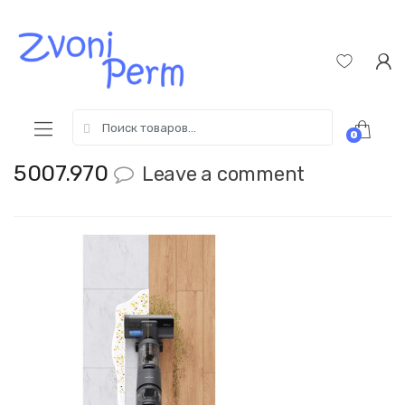
Skip
Пропустить
to
к
navigation
содержимому
Search
0
for:
5007.970
Leave a comment