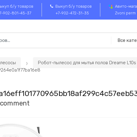
ыкуп б/у товаров
Выкуп б/у товаров
Авито-мага
7-902-801-45-37
+7-902-472-31-35
Zvoni perm
лесосы
Робот-пылесос для мытья полов Dreame L10s 
9264e0a1f77ba16e8
a16eff101770965bb18af299c4c57eeb5
a comment