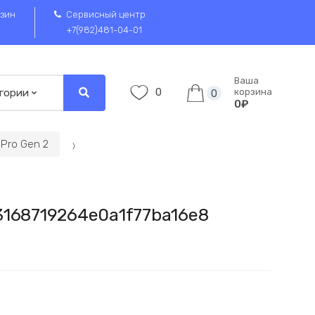
зин
Сервисный центр
+7(982)481-04-01
Ваша
0
корзина
0
0₽
Pro Gen 2
3168719264e0a1f77ba16e8