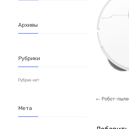
Архивы
Рубрики
Рубрик нет
Навигация
←
Робот-пылес
по
Мета
записям