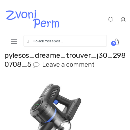
Skip
Пропустить
to
к
navigation
содержимому
Search
0
for:
pylesos_dreame_trouver_j30_298
0708_5
Leave a comment