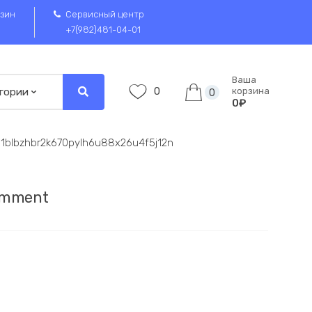
зин
Сервисный центр
+7(982)481-04-01
Ваша
0
корзина
0
0₽
1blbzhbr2k670pylh6u88x26u4f5j12n
omment