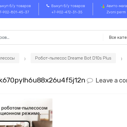
ыкуп б/у товаров
Выкуп б/у товаров
Авито-мага
7-902-801-45-37
+7-902-472-31-35
Zvoni perm
лесосы
Робот-пылесос Dreame Bot D10s Plus
2k670pylh6u88x26u4f5j12n
Leave a c