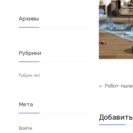
Архивы
Рубрики
Рубрик нет
Навигация
←
Робот-пылес
по
записям
Мета
Добавить
Войти