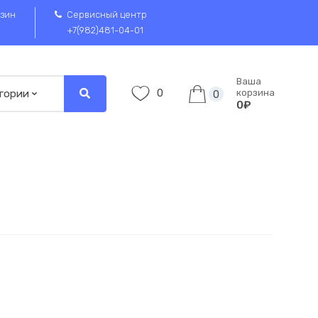
зин
Сервисный центр
+7(982)481-04-01
Ваша
0
корзина
0
0₽