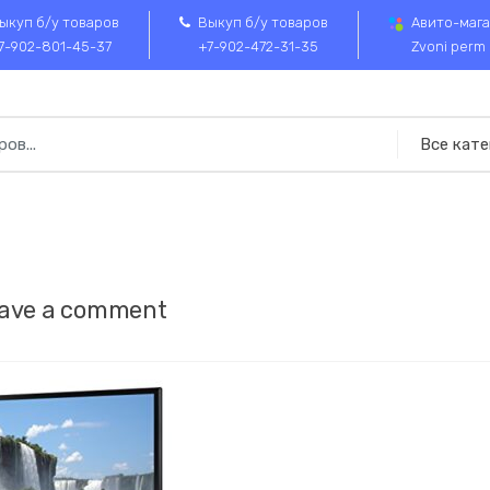
ыкуп б/у товаров
Выкуп б/у товаров
Авито-мага
7-902-801-45-37
+7-902-472-31-35
Zvoni perm
ave a comment