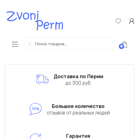
Skip
Пропустить
to
к
navigation
содержимому
Search
0
for:
Доставка по Перми
до 300 руб.
Большое количество
отзывов от реальных людей
Гарантия