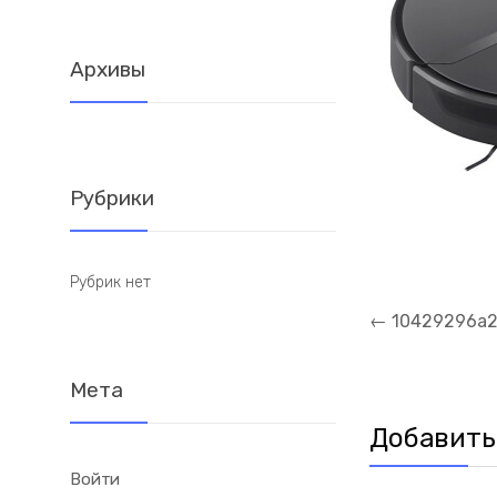
Архивы
Рубрики
Рубрик нет
Навигация
←
10429296a
по
записям
Мета
Добавить
Войти