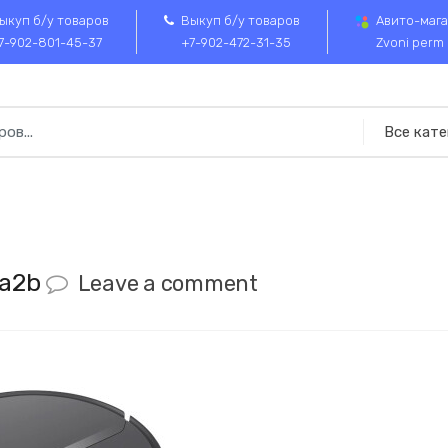
ыкуп б/у товаров
Выкуп б/у товаров
Авито-мага
7-902-801-45-37
+7-902-472-31-35
Zvoni perm
6a2b
Leave a comment