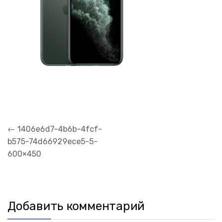
Навигация
←
1406e6d7-4b6b-4fcf-
по
b575-74d66929ece5-5-
записям
600×450
Добавить комментарий