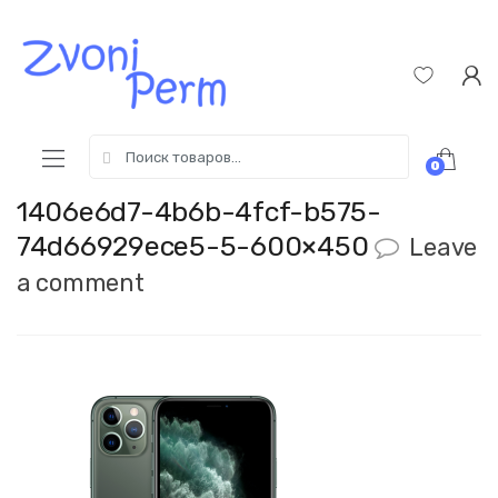
Skip
Пропустить
to
к
navigation
содержимому
Search
0
for:
1406e6d7-4b6b-4fcf-b575-
74d66929ece5-5-600×450
Leave
a comment