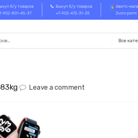
ыкуп б/у товаров
Выкуп б/у товаров
Авито-мага
7-902-801-45-37
+7-902-472-31-35
Zvoni perm
083kg
Leave a comment