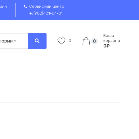
зин
Сервисный центр
+7(982)481-04-01
Ваша
0
корзина
0
0₽