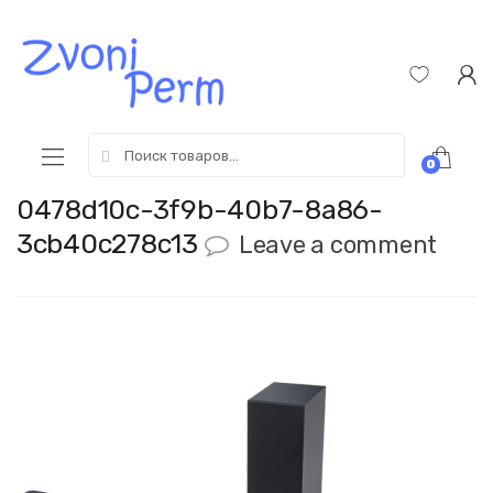
Skip
Пропустить
to
к
navigation
содержимому
Search
0
for:
0478d10c-3f9b-40b7-8a86-
3cb40c278c13
Leave a comment