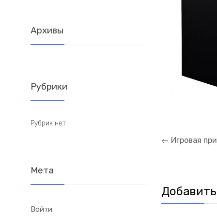
Архивы
Рубрики
Рубрик нет
Навигация
←
Игровая прис
по
записям
Мета
Добавить
Войти