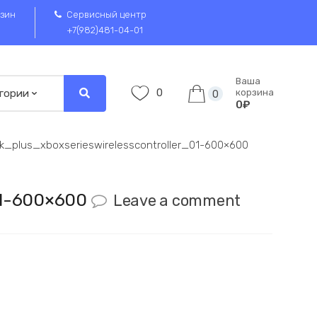
зин
Сервисный центр
+7(982)481-04-01
Ваша
0
корзина
0
0₽
k_plus_xboxserieswirelesscontroller_01-600×600
_01-600×600
Leave a comment