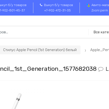
ыкуп б/у товаров
Выкуп б/у товаров
Авито-мага
7-902-801-45-37
+7-902-472-31-35
Zvoni perm
Стилус Apple Pencil (1st Generation) белый
Apple_Pen
ncil_1st_Generation_1577682038
L