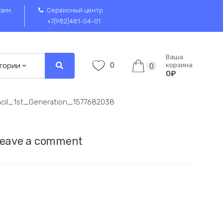
зин
Сервисный центр
+7(982)481-04-01
Ваша
0
корзина
0
0₽
cil_1st_Generation_1577682038
eave a comment