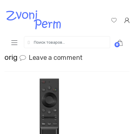
Skip
Пропустить
to
к
navigation
содержимому
Search
0
for:
orig
Leave a comment