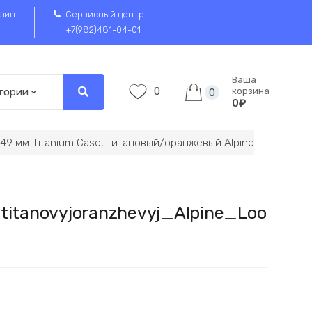
зин
Сервисный центр
+7(982)481-04-01
Ваша
0
корзина
0
0₽
 49 мм Titanium Case, титановый/оранжевый Alpine
tanovyjoranzhevyj_Alpine_Loo