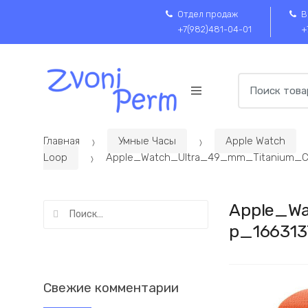
Skip
Пропустить
Отдел продаж
В
to
к
+7(982)481-04-01
+
navigation
содержимому
Search
for:
Главная
Умные Часы
Apple Watch
Loop
Apple_Watch_Ultra_49_mm_Titanium_Ca
Apple_Wa
Найти:
p_16631
Свежие комментарии