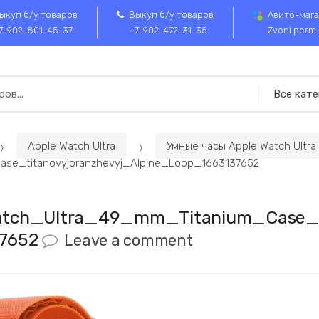
ыкуп б/у товаров
Выкуп б/у товаров
Авито-мага
7-902-801-45-37
+7-902-472-31-35
Zvoni perm
Apple Watch Ultra
Умные часы Apple Watch Ultra
se_titanovyjoranzhevyj_Alpine_Loop_1663137652
tch_Ultra_49_mm_Titanium_Case_ti
37652
Leave a comment