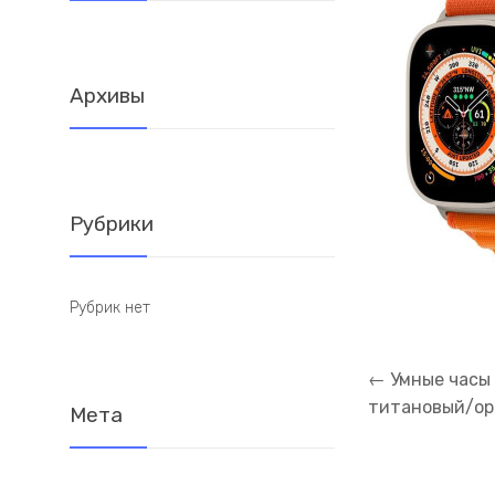
Архивы
Рубрики
Рубрик нет
Навигация
←
Умные часы A
по
титановый/ор
Мета
записям