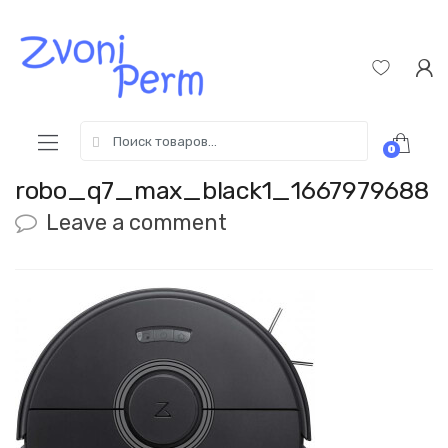
Skip
Пропустить
to
к
navigation
содержимому
Search
0
for:
robo_q7_max_black1_1667979688
Leave a comment