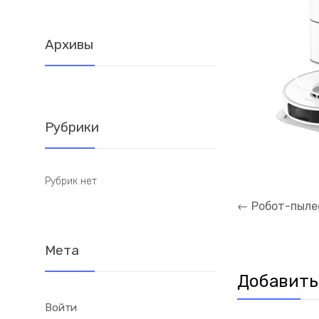
Архивы
Рубрики
Рубрик нет
Навигация
←
Робот-пылес
по
записям
Мета
Добавить
Войти