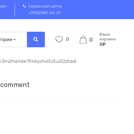
зин
Сервисный центр
+7(982)481-04-01
Ваша
0
корзина
0
0₽
gr3rn2mxm6e7fm6ychvl3v5uz52zhadi
a comment