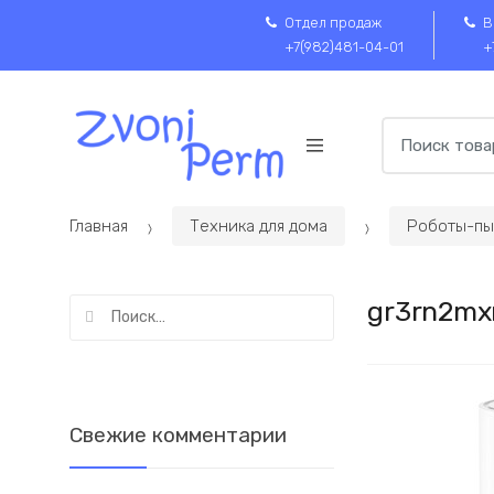
Skip
Пропустить
Отдел продаж
В
to
к
+7(982)481-04-01
+
navigation
содержимому
Search
for:
Главная
Техника для дома
Роботы-пы
Найти:
gr3rn2mx
Свежие комментарии