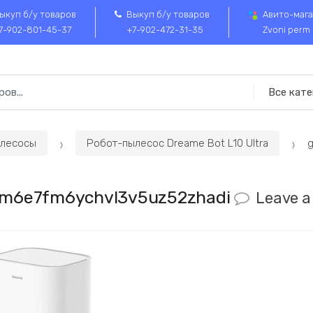
ыкуп б/у товаров
Выкуп б/у товаров
Авито-мага
7-902-801-45-37
+7-902-472-31-35
Zvoni perm
лесосы
Робот-пылесос Dreame Bot L10 Ultra
m6e7fm6ychvl3v5uz52zhadi
Leave 