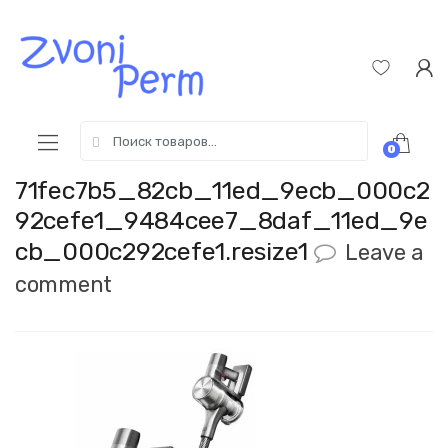
Skip
Пропустить
to
к
navigation
содержимому
Search
0
for:
71fec7b5_82cb_11ed_9ecb_000c2
92cefe1_9484cee7_8daf_11ed_9e
cb_000c292cefe1.resize1
Leave a
comment