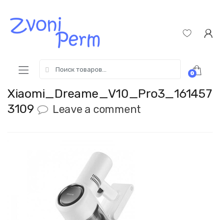
Skip
Пропустить
to
к
navigation
содержимому
Search
0
for:
Xiaomi_Dreame_V10_Pro3_161457
3109
Leave a comment