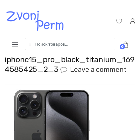
Skip
Пропустить
to
к
navigation
содержимому
Search
0
for:
iphone15_pro_black_titanium_169
4585425_2_3
Leave a comment