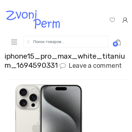
Skip
Пропустить
to
к
navigation
содержимому
Search
0
for:
iphone15_pro_max_white_titaniu
m_1694590331
Leave a comment