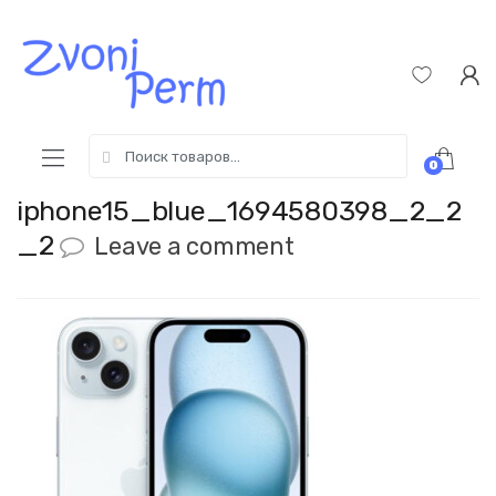
Skip
Пропустить
to
к
navigation
содержимому
Search
0
for:
iphone15_blue_1694580398_2_2
_2
Leave a comment