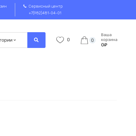
зин
Сервисный центр
+7(982)481-04-01
Ваша
0
корзина
0
0₽