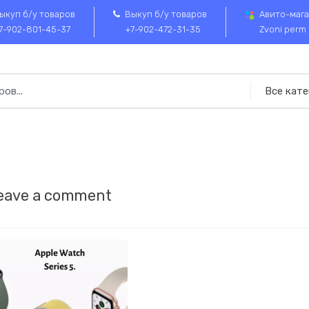
ыкуп б/у товаров
Выкуп б/у товаров
Авито-мага
7-902-801-45-37
+7-902-472-31-35
Zvoni perm
eave a comment