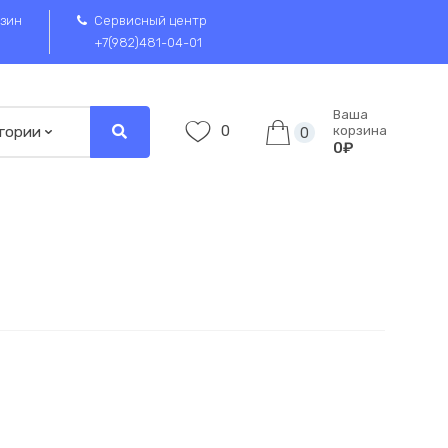
зин
Сервисный центр
+7(982)481-04-01
Ваша
0
корзина
0
0₽