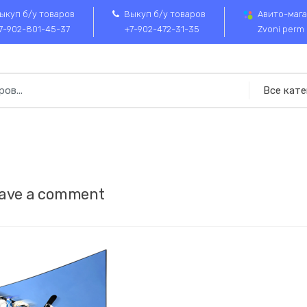
ыкуп б/у товаров
Выкуп б/у товаров
Авито-мага
7-902-801-45-37
+7-902-472-31-35
Zvoni perm
ave a comment