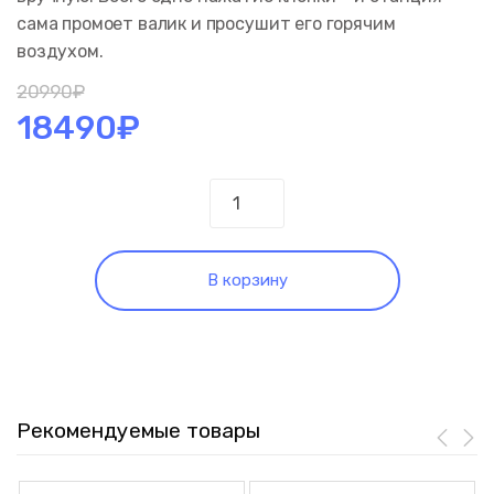
сама промоет валик и просушит его горячим
воздухом.
20990
₽
18490
₽
Количество
Пылесос
беспроводной
моющий
В корзину
Dreame
H12
Pro
Рекомендуемые товары