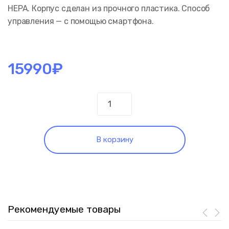
HEPA. Корпус сделан из прочного пластика. Способ
управления — с помощью смартфона.
15990
₽
Количество
Робот-
пылесос
Xiaomi
В корзину
Robot
Vacuum
S12
EU
Рекомендуемые товары