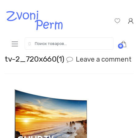
Skip
Пропустить
to
к
navigation
содержимому
Search
0
for:
tv-2_720x660(1)
Leave a comment